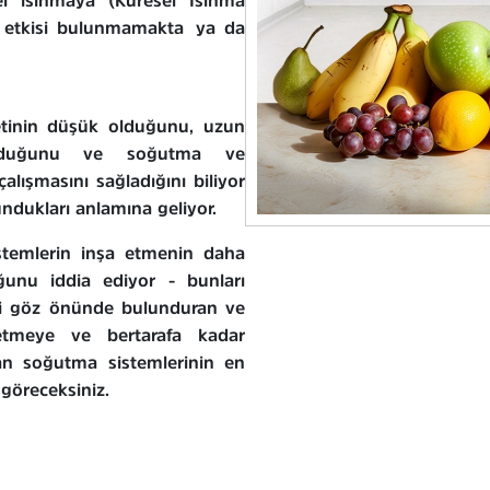
el ısınmaya (Küresel Isınma
ç etkisi bulunmamakta ya da
etinin düşük olduğunu, uzun
 olduğunu ve soğutma ve
çalışmasını sağladığını biliyor
ndukları anlamına geliyor.
istemlerin inşa etmenin daha
unu iddia ediyor - bunları
yi göz önünde bulunduran ve
letmeye ve bertarafa kadar
şan soğutma sistemlerinin en
göreceksiniz.