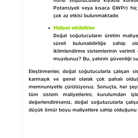
florlu soğutuculara kıyasla küres
Potansiyeli veya kısaca GWPr) hi
çok az etkisi bulunmaktadır.
Maliyet etkilidirler
Doğal soğutucuların üretim maliy
süreli bulunabilirliğe sahip
iklimlendirme sistemlerinin verimli 
muydunuz? Bu, yatırım güvenliği su
Eleştirmenler, doğal soğutucularla çalışan s
karmaşık ve genel olarak çok pahalı olduğ
memnuniyetle çürütüyoruz. Sonuçta, her şe
tüm sistem maliyetlerini, kurulumdan iş
değerlendirirseniz, doğal soğutucularla çalı
düşük ömür boyu maliyetlere sahip olduğunu 