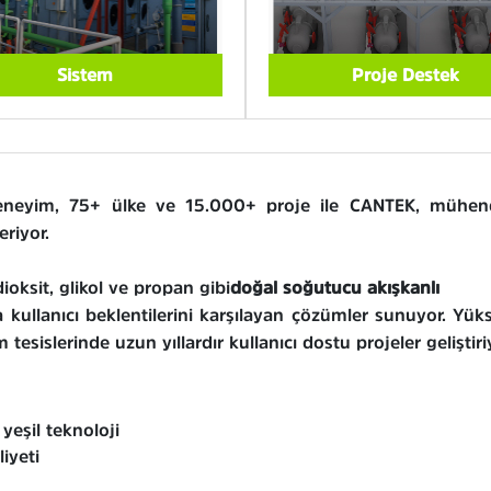
Sistem
Proje Destek
deneyim, 75+ ülke ve 15.000+ proje ile CANTEK, mühendi
riyor.
oksit, glikol ve propan gibi
doğal soğutucu akışkanlı
kullanıcı beklentilerini karşılayan çözümler sunuyor. Yük
 tesislerinde uzun yıllardır kullanıcı dostu projeler geliştiri
yeşil teknoloji
iyeti