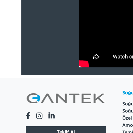
Soğu
Soğu
Soğu
Özel
Amon
Teklif Al
Temi