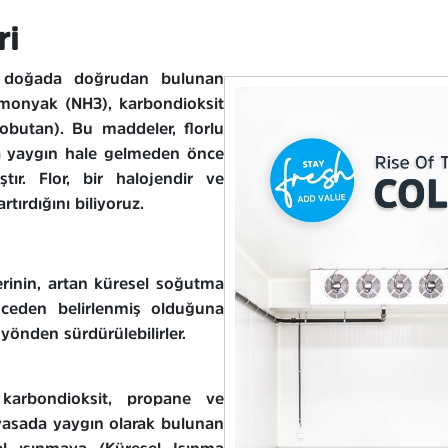
ri
 doğada doğrudan bulunan
 amonyak (NH3), karbondioksit
obutan). Bu maddeler, florlu
ha yaygın hale gelmeden önce
tır. Flor, bir halojendir ve
tırdığını biliyoruz.
rinin, artan küresel soğutma
önceden belirlenmiş olduğuna
yönden sürdürülebilirler.
karbondioksit, propane ve
iyasada yaygın olarak bulunan