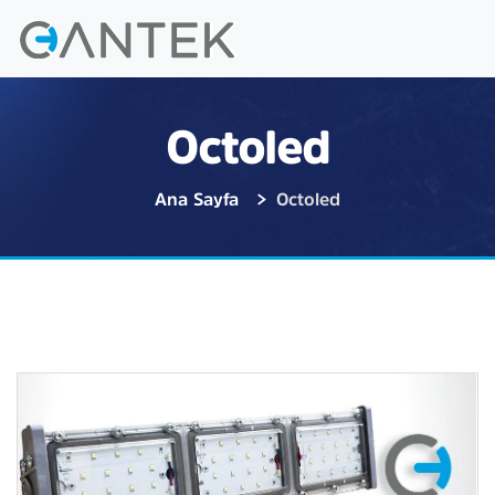
Octoled
Ana Sayfa
Octoled