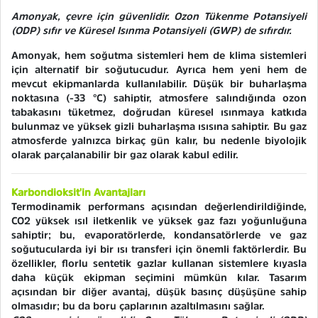
Amonyak, çevre için güvenlidir. Ozon Tükenme Potansiyeli
(ODP) sıfır ve Küresel Isınma Potansiyeli (GWP) de sıfırdır.
Amonyak, hem soğutma sistemleri hem de klima sistemleri
için alternatif bir soğutucudur. Ayrıca hem yeni hem de
mevcut ekipmanlarda kullanılabilir. Düşük bir buharlaşma
noktasına (-33 °C) sahiptir, atmosfere salındığında ozon
tabakasını tüketmez, doğrudan küresel ısınmaya katkıda
bulunmaz ve yüksek gizli buharlaşma ısısına sahiptir. Bu gaz
atmosferde yalnızca birkaç gün kalır, bu nedenle biyolojik
olarak parçalanabilir bir gaz olarak kabul edilir.
Karbondioksit'in Avantajları
Termodinamik performans açısından değerlendirildiğinde,
CO2 yüksek ısıl iletkenlik ve yüksek gaz fazı yoğunluğuna
sahiptir; bu, evaporatörlerde, kondansatörlerde ve gaz
soğutucularda iyi bir ısı transferi için önemli faktörlerdir. Bu
özellikler, florlu sentetik gazlar kullanan sistemlere kıyasla
daha küçük ekipman seçimini mümkün kılar. Tasarım
açısından bir diğer avantaj, düşük basınç düşüşüne sahip
olmasıdır; bu da boru çaplarının azaltılmasını sağlar.