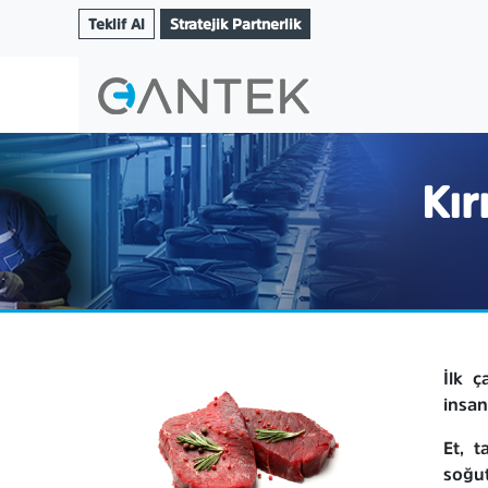
Teklif Al
Stratejik Partnerlik
Kır
İlk ç
insan
Et, t
soğu