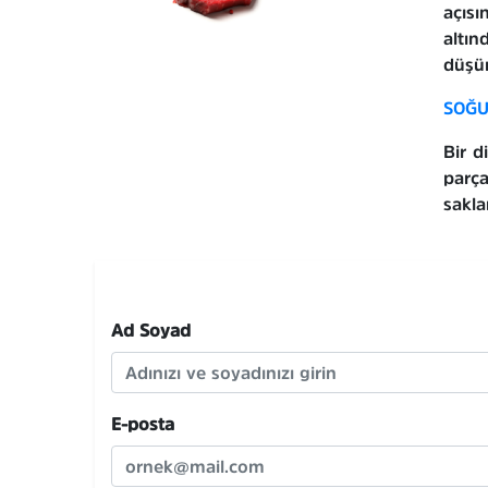
açısı
altın
düşür
SOĞU
Bir d
parça
saklan
Ad Soyad
E-posta